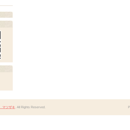
y
 マツザキ
. All Rights Reserved.
P