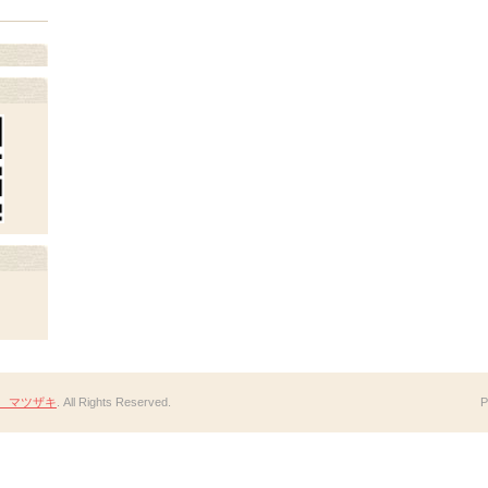
 マツザキ
. All Rights Reserved.
P