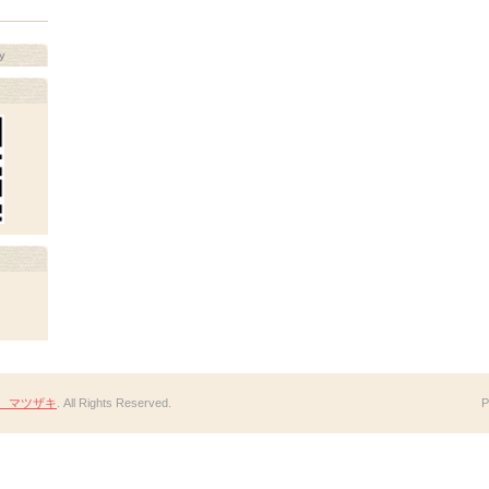
y
 マツザキ
. All Rights Reserved.
P